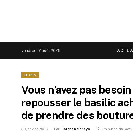
ACTUA
vendredi 7 août 2026
JARDIN
Vous n’avez pas besoin 
repousser le basilic ach
de prendre des boutures
23 janvier 2026
Par
Florent Delahaye
8 minutes de lectu